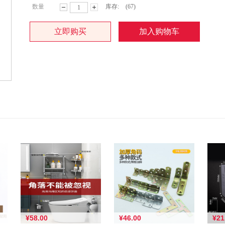
数量
库存:
(67)
减
增
立即购买
加入购物车
少
加
数
数
量
量
¥58.00
¥46.00
¥21