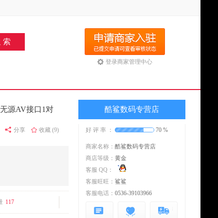
登录商家管理中心
无源AV接口1对
酷鲨数码专营店
分享
收藏 (9)
好 评 率 ：
70 %
商家名称：
酷鲨数码专营店
商店等级：
黄金
客服 QQ：
客服旺旺：
鲨鲨
客服电话：
0536-39103966
量
117
描述
服务
物流