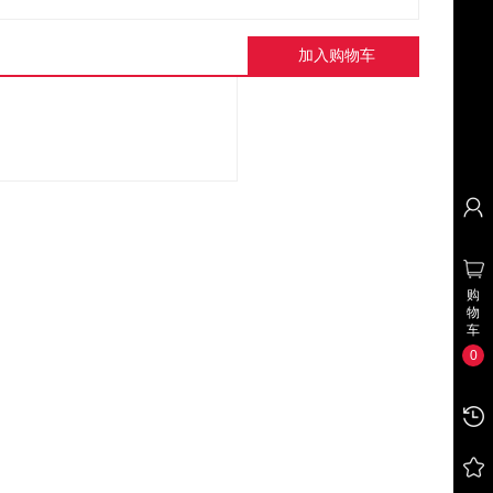
挂式单格文件夹 屏风
门吸遥控防盗器窗户设备
红外线感应防盗报
钢制挂件 办公桌收纳
厨房吓贼防贼器安防别墅
话线手机卡无线WI
加入购物车
办公五金用品
防盗报警器系统
家用店铺安防系统
购
物
车
0