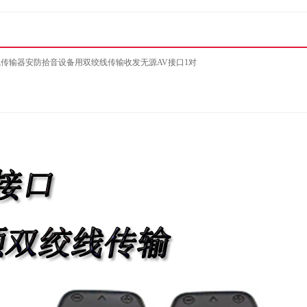
门
卫生间置物架浴室毛巾架
床加固角码浴室柜配件平
可悬
不锈钢免打孔浴巾架套装
面用品机柜五金小型支架
工位
用品五金挂件壁挂
工具衣柜材料隔板
商务
线传输器安防拾音设备用双绞线传输收发无源AV接口1对