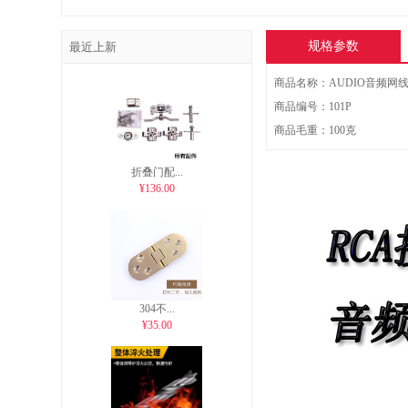
不锈钢挂钩 厨房墙壁挂杆
304不锈钢阻尼铰链橱柜
壁挂厨卫用品放厨具挂架
合页静音缓冲液压五金衣
不锈钢挂...
规格参数
最近上新
¥87.00
置物架 五金挂件
柜合页柜子衣柜中弯飞
商品名称：AUDIO音频网
商品编号：101P
商品毛重：100克
折叠门配...
¥136.00
304不...
¥35.00