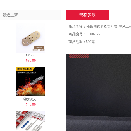
不锈钢挂钩 厨房墙壁挂杆
304不锈钢阻尼铰链橱柜门
卫
壁挂厨卫用品放厨具挂架
合页静音缓冲液压五金衣
不
折叠门配...
规格参数
最近上新
¥136.00
置物架 五金挂件
柜合页柜子衣柜中弯飞
用
商品名称：可悬挂式单格文件夹 屏风工
商品编号：101866251
商品毛重：500克
304不...
¥35.00
螺纹铣刀...
¥45.00